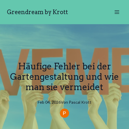
Greendream by Krott
Häufige Fehler bei der
Gartengestaltung und wie
man sie vermeidet
Feb 04, 2026
Von
Pascal
Krott