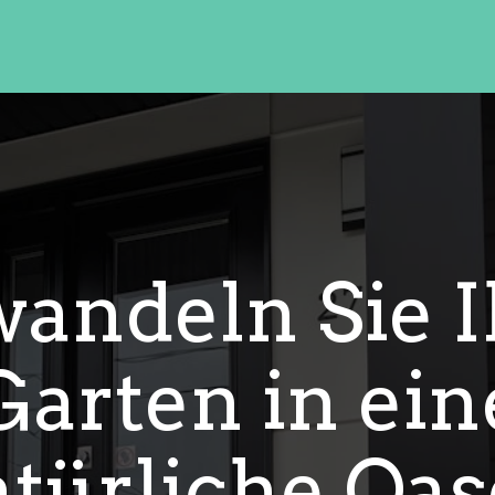
andeln Sie 
Garten in ein
türliche Oas