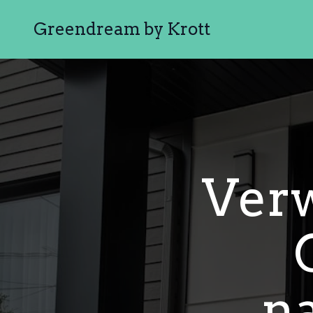
Greendream by Krott
Verw
na