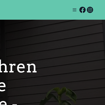
Ihren
e
e -