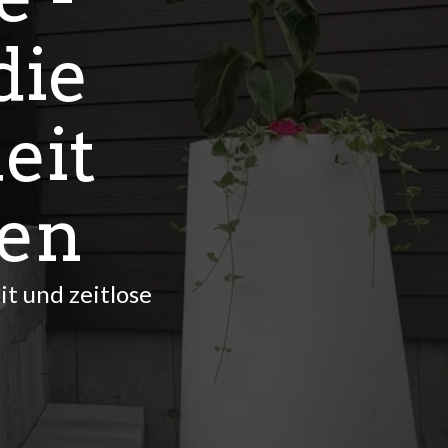
die
eit
nen
t und zeitlose