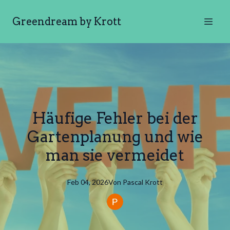
Greendream by Krott
Häufige Fehler bei der
Gartenplanung und wie
man sie vermeidet
Feb 04, 2026
Von
Pascal
Krott