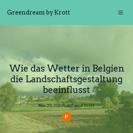
Greendream by Krott
Wie das Wetter in Belgien
die Landschaftsgestaltung
beeinflusst
Nov 20, 2025
Von
Pascal
Krott